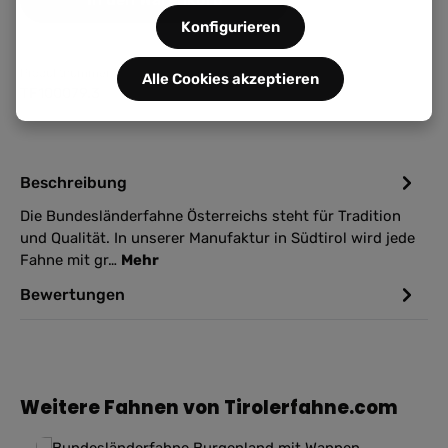
Konfigurieren
Produktnummer:
Alle Cookies akzeptieren
TF100079.3
Beschreibung
Die Bundesländerfahne Österreichs steht für Tradition
und Qualität. In unserer Manufaktur in Südtirol wird jede
Fahne mit gr…
Mehr
Bewertungen
Produktgalerie überspringen
Weitere Fahnen von Tirolerfahne.com