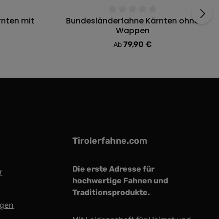
nten mit
Bundesländerfahne Kärnten ohne
ung von 0 von 5 Sternen
Durchschnittliche Bewertung von 0 von 5
Wappen
79,90 €
:
Regulärer Preis:
Ab
Tirolerfahne.com
Die erste Adresse für
r
hochwertige Fahnen und
Traditionsprodukte.
ngen