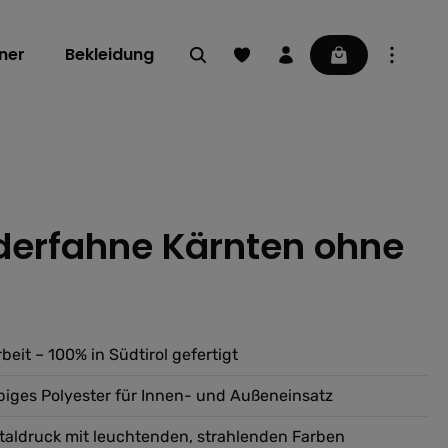
Du hast 0 Produkte auf dem Mer
Warenkorb enthä
ner
Bekleidung
erfahne Kärnten ohne
ng von 0 von 5 Sternen
eit – 100% in Südtirol gefertigt
ebiges Polyester für Innen- und Außeneinsatz
taldruck mit leuchtenden, strahlenden Farben