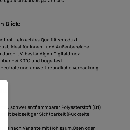
itige Sichtbarkeit garantiert.
n Blick:
dtirol – ein echtes Qualitätsprodukt
bust, ideal für Innen- und Außenbereiche
n durch UV-beständigen Digitaldruck
chbar bei 30°C und bügelfest
maneutrale und umweltfreundliche Verpackung
ils:
ierter, schwer entflammbarer Polyesterstoff (B1)
k mit beidseitiger Sichtbarkeit (Rückseite
g:
Je nach Variante mit Hohlsaum,Ösen oder