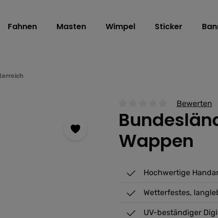
Fahnen
Masten
Wimpel
Sticker
Ban
terreich
Bewerten
Bundesländ
Durchschnittliche Bewertu
Wappen
Hochwertige Handarb
Wetterfestes, langl
UV-beständiger Digi