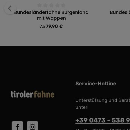
Bundesländerfahne Burgenland
Bundesl
Durchschnittliche Bewertung von 0 von 5 Sternen
Durchschni
mit Wappen
79,90 €
Regulärer Preis:
Ab
Service-Hotline
Unterstützung und Bera
unter:
+39 0473 - 538 