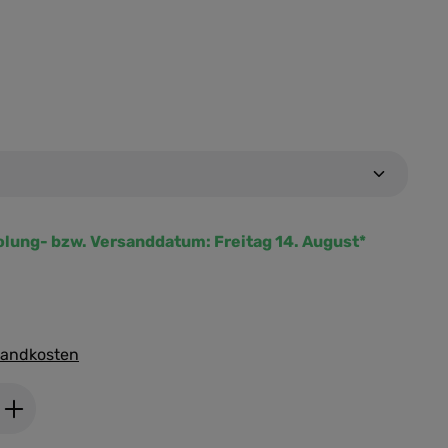
olung- bzw. Versanddatum:
Freitag 14. August*
rsandkosten
ib den gewünschten Wert ein oder benutz