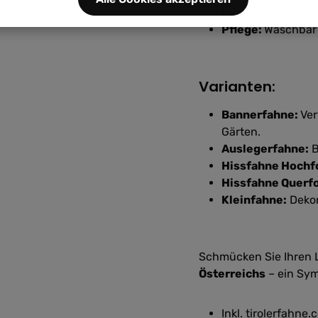
Banneraufhängu
Pflege:
Waschbar 
Varianten:
Bannerfahne:
Ver
Gärten.
Auslegerfahne:
B
Hissfahne Hochf
Hissfahne Querf
Kleinfahne:
Dekor
Schmücken Sie Ihren L
Österreichs
– ein Sym
Inkl. tirolerfahn