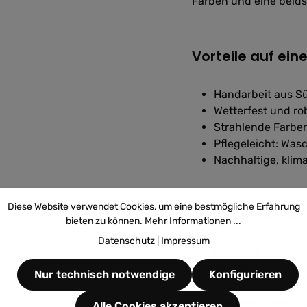
Farben und eine beidse
Vorteile auf eine
Handarbeit aus Sü
Wetterfest und ro
Strahlende Farbe
Pflegeleicht: Was
Nachhaltige, kli
Diese Website verwendet Cookies, um eine bestmögliche Erfahrung
Technische Deta
bieten zu können.
Mehr Informationen ...
Datenschutz
|
Impressum
Material:
Zertifiz
Druck:
Digitaldruc
Nur technisch notwendige
Konfigurieren
spiegelverkehrt)
Konfektionierun
Alle Cookies akzeptieren