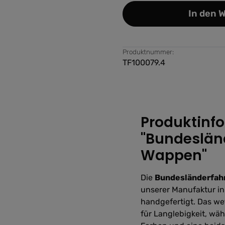
In den 
Produktnummer:
TF100079.4
Produktinf
"Bundeslän
Wappen"
Die
Bundesländerfah
unserer Manufaktur in 
handgefertigt. Das we
für Langlebigkeit, wä