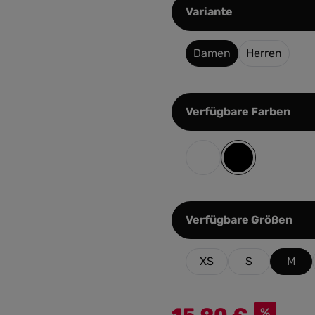
auswählen
Variante
Damen
Herren
aus
Verfügbare Farben
Weiss
Schwarz
aus
Verfügbare Größen
XS
S
M
%