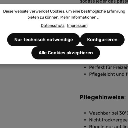
sodass jeder das passe
Schwarz oder in kräfti
Diese Website verwendet Cookies, um eine bestmögliche Erfahrung
bieten zu können.
Mehr Informationen ...
Datenschutz
|
Impressum
Vorteile auf eine
Nur technisch notwendige
Konfigurieren
Hochwertige Baum
Alle Cookies akzeptieren
Langlebiger, wasc
Erhältlich für Da
Perfekt für Freize
Pflegeleicht und
Pflegehinweise:
Waschbar bei 30°C
Nicht trocknergee
Bügeln nur auf lin