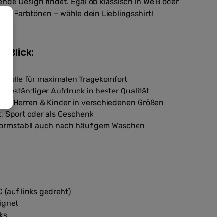
nde Design findet. Egal ob klassisch in Weiß oder
gen Farbtönen – wähle dein Lieblingsshirt!
n Blick:
wolle für maximalen Tragekomfort
hbeständiger Aufdruck in bester Qualität
men, Herren & Kinder in verschiedenen Größen
it, Sport oder als Geschenk
 formstabil auch nach häufigem Waschen
 (auf links gedreht)
ignet
ks