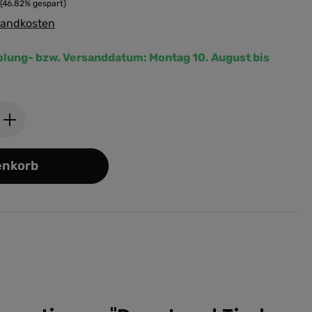
(46.82% gespart)
rsandkosten
olung- bzw. Versanddatum:
Montag 10. August bis
ib den gewünschten Wert ein oder benutz
enkorb