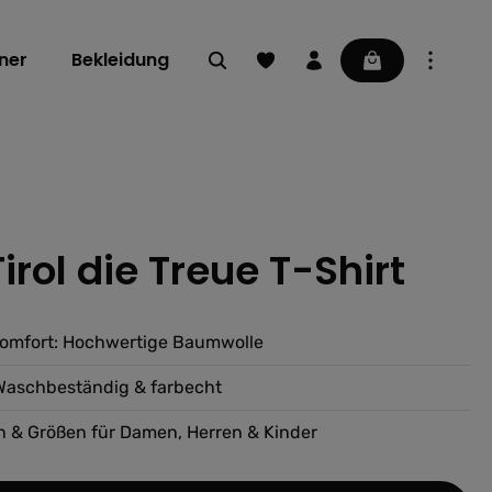
Du hast 0 Produkte auf dem Mer
Warenkorb enthä
ner
Bekleidung
rol die Treue T-Shirt
ng von 0 von 5 Sternen
omfort: Hochwertige Baumwolle
 Waschbeständig & farbecht
 & Größen für Damen, Herren & Kinder