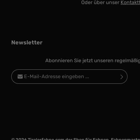
Oder über unser
Kontakt
Newsletter
Abonnieren Sie jetzt unseren regelmäßi
E-Mail-Adresse*
Datenschutz
Die mit einem Stern (*) markierten Felder sind
Ich habe die
Datenschutzbestimmungen
zur
Pflichtfelder.
Kenntnis genommen und die
AGB
gelesen und
bin mit ihnen einverstanden.
*
© 2026 Tirolerfahne.com der Shop für Fahnen, Fahnenmasten