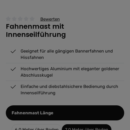
Bewerten
Fahnenmast mit
Durchschnittliche Bewertung von 0 von 5 Sternen
Innenseilführung
Geeignet für alle gängigen Bannerfahnen und
Hissfahnen
Hochwertiges Aluminium mit eleganter goldener
Abschlusskugel
Einfache und diebstahlsichere Bedienung durch
Innenseilführung
auswählen
Fahnenmast Länge
6,0 Meter über Boden
7,0 Meter über Boden