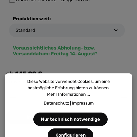
Produktionszeit:
Voraussichtliches Abholung- bzw.
Versanddatum:
Freitag 14. August*
ab
145,90 €
Preise inkl. MwSt. zzgl. Versandkosten
Diese Website verwendet Cookies, um eine
bestmögliche Erfahrung bieten zu können.
Produkt Anzahl: Gib den gewünschten Wert ein ode
Mehr Informationen ...
Datenschutz
|
Impressum
In den Warenkorb
Nur technisch notwendige
Konfigurieren