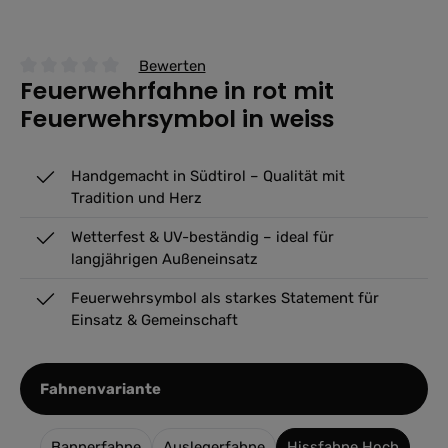
Bewerten
Feuerwehrfahne in rot mit
Durchschnittliche Bewertung von 0 von 5 Sternen
Feuerwehrsymbol in weiss
Handgemacht in Südtirol – Qualität mit
Tradition und Herz
Wetterfest & UV-beständig – ideal für
langjährigen Außeneinsatz
Feuerwehrsymbol als starkes Statement für
Einsatz & Gemeinschaft
auswählen
Fahnenvariante
Bannerfahne
Auslegerfahne
Hissfahne Hoch