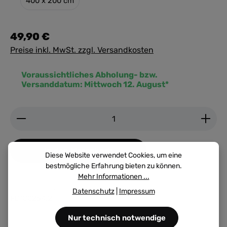
400 x 200 cm
49,90 €
Preise inkl. MwSt. zzgl. Versandkosten
Voraussichtliches Abholung- bzw.
Versanddatum:
Mittwoch 12. August*
Produkt Anzahl: Gib den gewünschten Wert ein ode
In den Warenkorb
Diese Website verwendet Cookies, um eine
bestmögliche Erfahrung bieten zu können.
Mehr Informationen ...
Produktnummer:
Datenschutz
|
Impressum
FD100254.2
Nur technisch notwendige