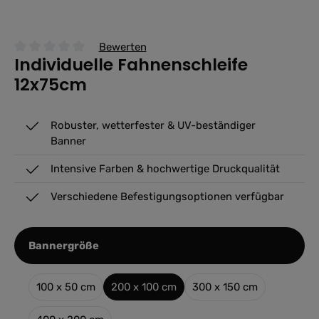
Bewerten
Individuelle Fahnenschleife
Durchschnittliche Bewertung von 0 von 5 Sternen
12x75cm
Robuster, wetterfester & UV-beständiger
Banner
Intensive Farben & hochwertige Druckqualität
Verschiedene Befestigungsoptionen verfügbar
auswählen
Bannergröße
100 x 50 cm
200 x 100 cm
300 x 150 cm