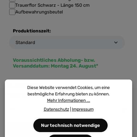
Trauerflor Schwarz - Länge 150 cm
Aufbewahrungsbeutel
Produktionszeit:
Voraussichtliches Abholung- bzw.
Versanddatum:
Montag 24. August*
ab
149,90 €
Diese Website verwendet Cookies, um eine
Preise inkl. MwSt. zzgl. Versandkosten
bestmögliche Erfahrung bieten zu können.
Mehr Informationen ...
Produkt Anzahl: Gib den gewünschten Wert ein ode
Datenschutz
|
Impressum
Nur technisch notwendige
In den Warenkorb