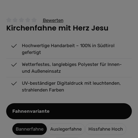
Bewerten
Kirchenfahne mit Herz Jesu
Durchschnittliche Bewertung von 0 von 5 Sternen
Hochwertige Handarbeit – 100% in Südtirol
gefertigt
Wetterfestes, langlebiges Polyester für Innen-
und Außeneinsatz
UV-beständiger Digitaldruck mit leuchtenden,
strahlenden Farben
auswählen
Fahnenvariante
Bannerfahne
Auslegerfahne
Hissfahne Hoch