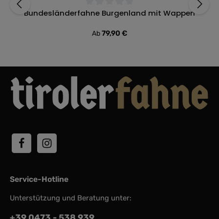
Bundesländerfahne Burgenland mit Wappen
Durchschnittliche Bewertung von 0 von 5 Sternen
Regulärer Preis:
79,90 €
Ab
Service-Hotline
Unterstützung und Beratung unter:
+39 0473 - 538 939