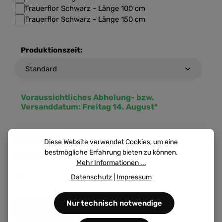
Trauerflor Schwarz - Länge 100 cm
Trauerflor Schwarz - Länge 150 cm
Produktionszeit:
Voraussichtliches Abholung- bzw.
Versanddatum:
Freitag 14. August*
ab
135,90 €
Diese Website verwendet Cookies, um eine
Preise inkl. MwSt. zzgl. Versandkosten
bestmögliche Erfahrung bieten zu können.
Mehr Informationen ...
Produkt Anzahl: Gib den gewünschten Wert ein ode
Datenschutz
|
Impressum
Nur technisch notwendige
In den Warenkorb