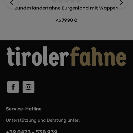
Bundesländerfahne Burgenland mit Wappen
Durchschnittliche Bewertung von 0 von 5 Sternen
Regulärer Preis:
79,90 €
Ab
Service-Hotline
Unterstützung und Beratung unter:
+39 0473 - 538 939