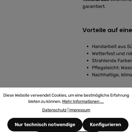
garantiert.
Vorteile auf eine
Handarbeit aus Sü
Wetterfest und ro
Strahlende Farbe
Pflegeleicht: Was
Nachhaltige, kli
Diese Website verwendet Cookies, um eine bestmögliche Erfahrung
Technische Deta
bieten zu können.
Mehr Informationen ...
Datenschutz
|
Impressum
Material:
Zertifiz
Druck:
Digitaldruc
Nur technisch notwendige
Konfigurieren
spiegelverkehrt)