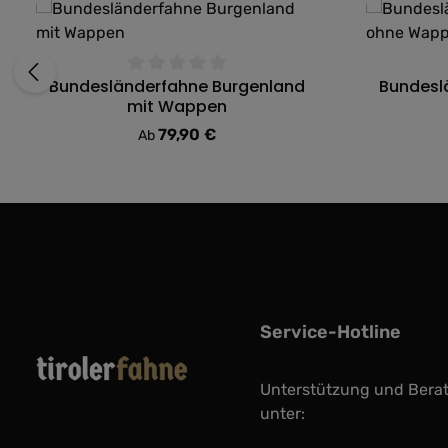
Bundesländerfahne Burgenland
Bundesl
Durchschnittliche Bewertung von 0 von 5 Sternen
Durchschni
mit Wappen
79,90 €
Regulärer Preis:
Ab
Service-Hotline
Unterstützung und Bera
unter: