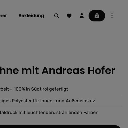
Du hast 0 Produkte auf dem Mer
Warenkorb enthä
ner
Bekleidung
hne mit Andreas Hofer
ng von 0 von 5 Sternen
eit – 100% in Südtirol gefertigt
ebiges Polyester für Innen- und Außeneinsatz
taldruck mit leuchtenden, strahlenden Farben