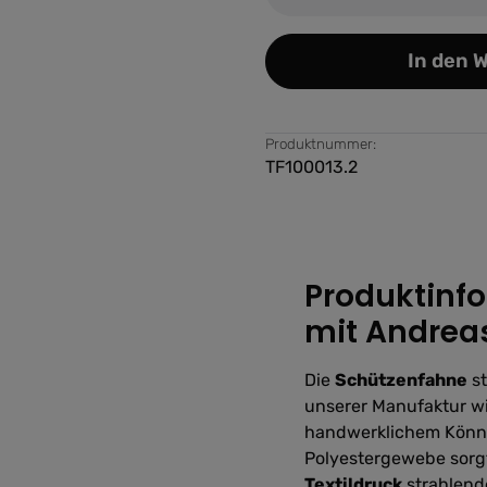
In den 
Produktnummer:
TF100013.2
Produktinf
mit Andreas
Die
Schützenfahne
st
unserer Manufaktur wi
handwerklichem Könne
Polyestergewebe sorgt
Textildruck
strahlende