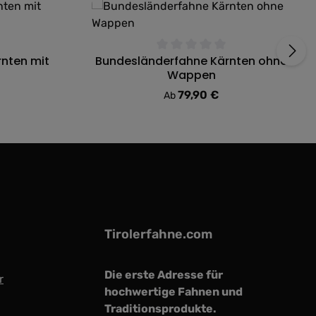
nten mit
Bundesländerfahne Kärnten ohne
ung von 0 von 5 Sternen
Durchschnittliche Bewertung von 0 von 5
Wappen
79,90 €
:
Regulärer Preis:
Ab
Tirolerfahne.com
Die erste Adresse für
r
hochwertige Fahnen und
Traditionsprodukte.