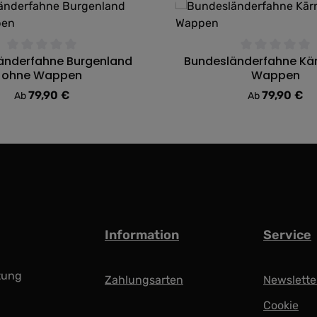
änderfahne Burgenland
Bundesländerfahne Kär
ttliche Bewertung von 0 von 5 Sternen
Durchschnittliche Bewert
ohne Wappen
Wappen
79,90 €
79,90 €
Regulärer Preis:
Regulärer Preis
Ab
Ab
Information
Service
tung
Zahlungsarten
Newslette
Cookie