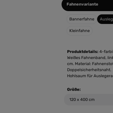
auswäh
Fahnenvariante
Bannerfahne
Ausleg
Kleinfahne
Produktdetails:
4-farbi
Weißes Fahnenband, link
cm. Material: Fahnenstof
Doppelsicherheitsnaht.
Hohlsaum für Auslegerar
Größe: