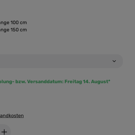
Länge 100 cm
Länge 150 cm
olung- bzw. Versanddatum:
Freitag 14. August*
rsandkosten
ib den gewünschten Wert ein oder benutz