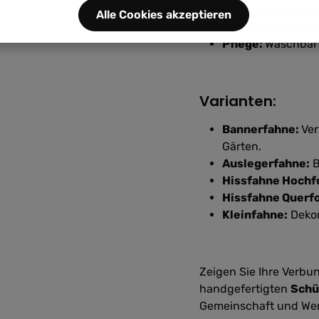
Konfektionierun
Alle Cookies akzeptieren
Banneraufhängu
Pflege:
Waschbar 
Varianten:
Bannerfahne:
Ver
Gärten.
Auslegerfahne:
B
Hissfahne Hochf
Hissfahne Querf
Kleinfahne:
Dekor
Zeigen Sie Ihre Verbu
handgefertigten
Schü
Gemeinschaft und Wer