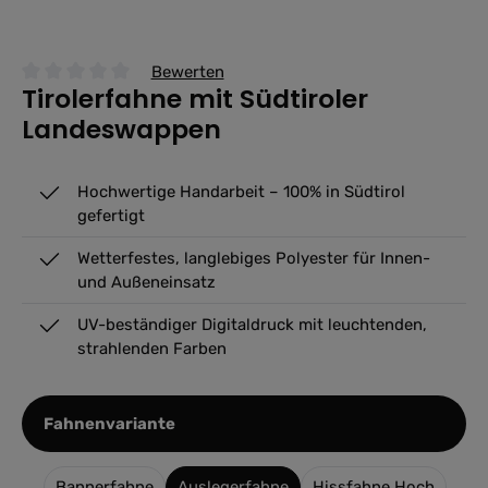
Bewerten
Tirolerfahne mit Südtiroler
Durchschnittliche Bewertung von 0 von 5 Sternen
Landeswappen
Hochwertige Handarbeit – 100% in Südtirol
gefertigt
Wetterfestes, langlebiges Polyester für Innen-
und Außeneinsatz
UV-beständiger Digitaldruck mit leuchtenden,
strahlenden Farben
auswählen
Fahnenvariante
Bannerfahne
Auslegerfahne
Hissfahne Hoch