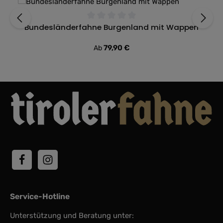
Bundesländerfahne Burgenland mit Wappen
Durchschnittliche Bewertung von 0 von 5 Sternen
Regulärer Preis:
79,90 €
Ab
Service-Hotline
Unterstützung und Beratung unter: