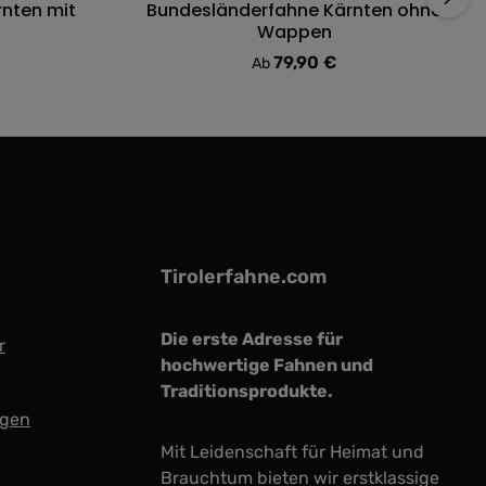
nten mit
Bundesländerfahne Kärnten ohne
ung von 0 von 5 Sternen
Durchschnittliche Bewertung von 0 von 5
Wappen
79,90 €
:
Regulärer Preis:
Ab
Tirolerfahne.com
Die erste Adresse für
r
hochwertige Fahnen und
Traditionsprodukte.
ngen
Mit Leidenschaft für Heimat und
Brauchtum bieten wir erstklassige