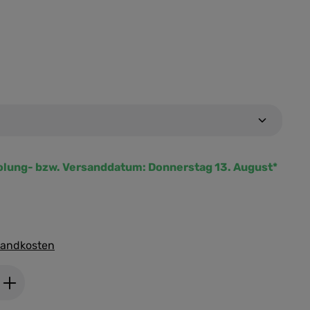
olung- bzw. Versanddatum:
Donnerstag 13. August*
rsandkosten
ib den gewünschten Wert ein oder benutz