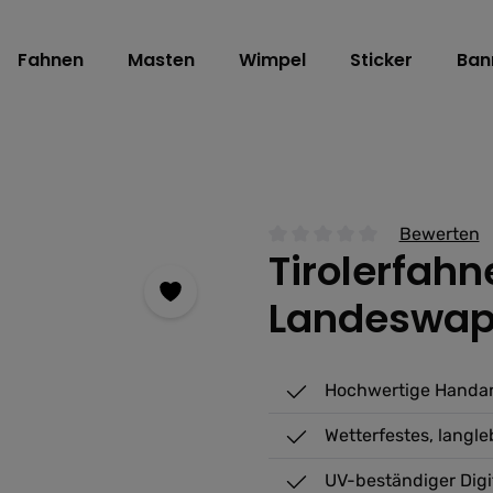
Fahnen
Masten
Wimpel
Sticker
Ban
Bewerten
Tirolerfahn
Durchschnittliche Bewertu
Landeswa
Hochwertige Handarb
Wetterfestes, langl
UV-beständiger Digi