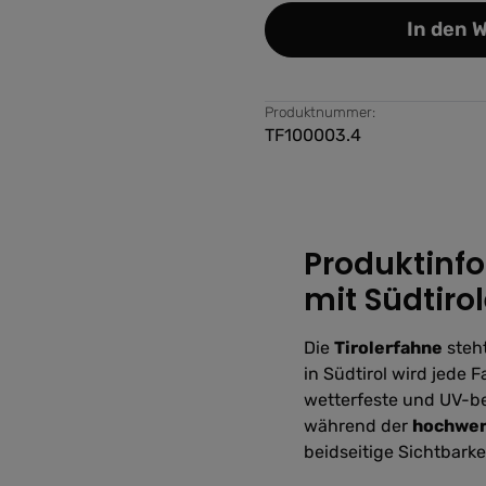
In den 
Produktnummer:
TF100003.4
Produktinfo
mit Südtir
Die
Tirolerfahne
steht
in Südtirol wird jede 
wetterfeste und UV-be
während der
hochwert
beidseitige Sichtbarkei