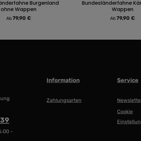
änderfahne Burgenland
Bundesländerfahne Kär
ttliche Bewertung von 0 von 5 Sternen
Durchschnittliche Bewert
ohne Wappen
Wappen
79,90 €
79,90 €
Regulärer Preis:
Regulärer Preis
Ab
Ab
Information
Service
tung
Zahlungsarten
Newslette
Cookie
939
Einstellu
5:00 -