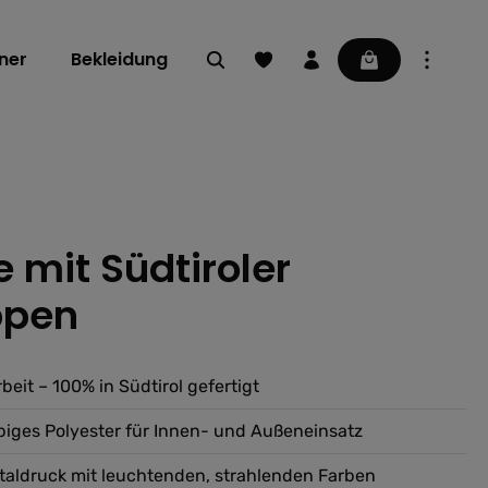
Du hast 0 Produkte auf dem Mer
Warenkorb enthä
ner
Bekleidung
e mit Südtiroler
ng von 0 von 5 Sternen
ppen
eit – 100% in Südtirol gefertigt
ebiges Polyester für Innen- und Außeneinsatz
taldruck mit leuchtenden, strahlenden Farben