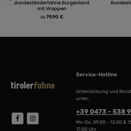
Bundesländerfahne Burgenland
Bundesl
Durchschnittliche Bewertung von 0 von 5 Sternen
Durchschni
mit Wappen
79,90 €
Regulärer Preis:
Ab
Service-Hotline
Unterstützung und Bera
unter:
+39 0473 - 538 
Mo-Do, 09:00 - 12:00 & 1
17:00 Uhr