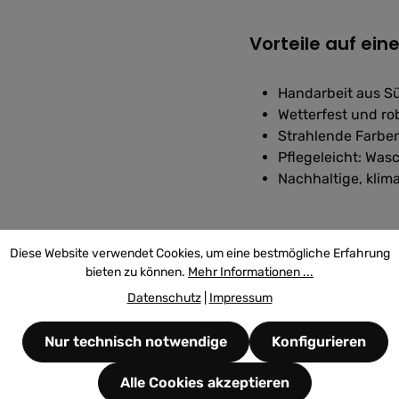
Vorteile auf eine
Handarbeit aus Sü
Wetterfest und ro
Strahlende Farbe
Pflegeleicht: Was
Nachhaltige, kli
Technische Deta
Diese Website verwendet Cookies, um eine bestmögliche Erfahrung
bieten zu können.
Mehr Informationen ...
Datenschutz
|
Impressum
Material:
Zertifiz
Druck:
Digitaldruc
Nur technisch notwendige
Konfigurieren
spiegelverkehrt)
Konfektionierun
Alle Cookies akzeptieren
Banneraufhängu