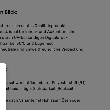
n Blick:
dtirol – ein echtes Qualitätsprodukt
bust, ideal für Innen- und Außenbereiche
n durch UV-beständigen Digitaldruck
chbar bei 30°C und bügelfest
maneutrale und umweltfreundliche Verpackung
ils:
ierter, schwer entflammbarer Polyesterstoff (B1)
k mit beidseitiger Sichtbarkeit (Rückseite
g:
Je nach Variante mit Hohlsaum,Ösen oder
ng