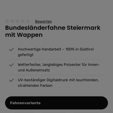
Bewerten
Bundesländerfahne Steiermark
Durchschnittliche Bewertung von 0 von 5 Sternen
mit Wappen
Hochwertige Handarbeit – 100% in Südtirol
gefertigt
Wetterfestes, langlebiges Polyester für Innen-
und Außeneinsatz
UV-beständiger Digitaldruck mit leuchtenden,
strahlenden Farben
auswählen
Fahnenvariante