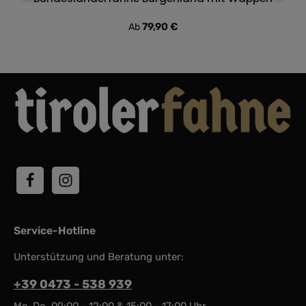
Regulärer Preis:
79,90 €
Ab
Service-Hotline
Unterstützung und Beratung unter:
+39 0473 - 538 939
Mo-Do, 09:00 - 12:00 & 15:00 - 17:00 Uhr