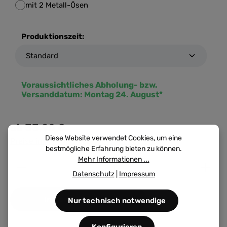
mit 2 Metall-Ösen
Produktionszeit:
Voraussichtliches Abholung- bzw.
Versanddatum:
Montag 24. August*
ab
33,90 €
Diese Website verwendet Cookies, um eine
Preise inkl. MwSt. zzgl. Versandkosten
bestmögliche Erfahrung bieten zu können.
Mehr Informationen ...
Produkt Anzahl: Gib den gewünschten Wert ein ode
Datenschutz
|
Impressum
In den Warenkorb
Nur technisch notwendige
Konfigurieren