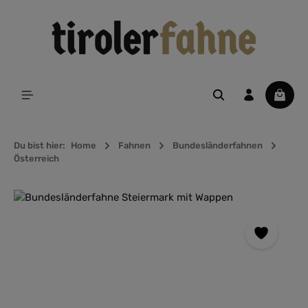
alt springen
Waren
Du bist hier:
Home
Fahnen
Bundesländerfahnen
Österreich
Bildergalerie überspringen