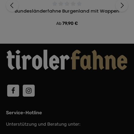
Bundesländerfahne Burgenland mit Wappen
Durchschnittliche Bewertung von 0 von 5 Sternen
Regulärer Preis:
79,90 €
Ab
Service-Hotline
Unterstützung und Beratung unter: