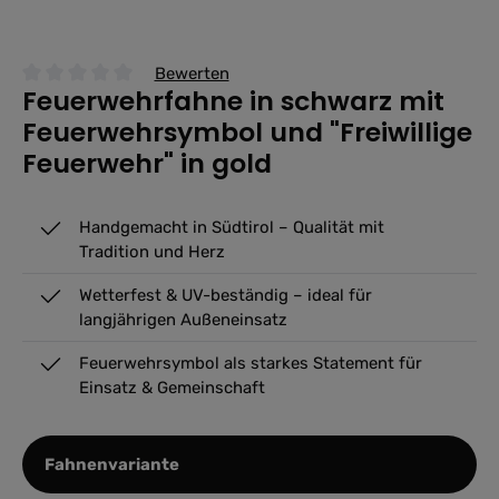
Bewerten
Feuerwehrfahne in schwarz mit
Durchschnittliche Bewertung von 0 von 5 Sternen
Feuerwehrsymbol und "Freiwillige
Feuerwehr" in gold
Handgemacht in Südtirol – Qualität mit
Tradition und Herz
Wetterfest & UV-beständig – ideal für
langjährigen Außeneinsatz
Feuerwehrsymbol als starkes Statement für
Einsatz & Gemeinschaft
auswählen
Fahnenvariante