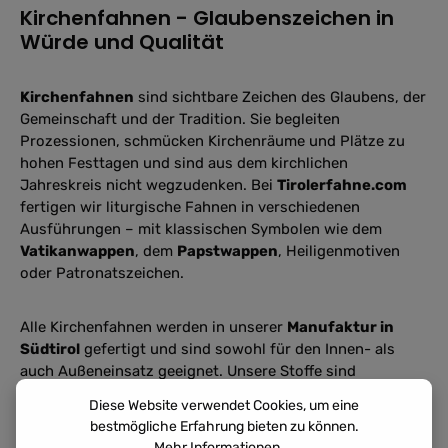
Kirchenfahnen - Glaubenszeichen in
Würde und Qualität
Kirchenfahnen
sind sichtbare Zeichen des Glaubens, der
Gemeinschaft und der Tradition. Sie begleiten
Prozessionen, schmücken Kirchenräume und Plätze zu
hohen Festtagen und sind aus dem kirchlichen
Jahreskreis nicht wegzudenken. Bei
Tirolerfahne.com
fertigen wir liturgische Fahnen in verschiedenen
Ausführungen – mit klassischen Symbolen wie dem
Vatikanwappen
, dem
Papstwappen
, Heiligenmotiven
oder Patronatszeichen.
Alle Kirchenfahnen werden in unserer
Manufaktur in
Südtirol
gefertigt und sind sowohl für den Innen- als
auch Außeneinsatz geeignet. Unsere Stoffe sind
lichtecht, wetterbeständig und waschbar
– ideal für
Diese Website verwendet Cookies, um eine
den dauerhaften Einsatz oder feierliche Anlässe.
bestmögliche Erfahrung bieten zu können.
Mehr Informationen ...