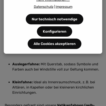
Je nach Verwendungszweck und Platzierung bieten wir
Datenschutz
|
Impressum
folgende
Fahnenformate
an:
Nur technisch notwendige
Bannerfahne:
Die klassische, senkrecht fallende
Kirchenfahne für feierliche Umzüge und
Konfigurieren
Kirchenportale.
Alle Cookies akzeptieren
Hissfahne (hoch/quer):
Perfekt für dauerhaftes
Hissen auf dem Kirchplatz oder am Pfarrhof.
Auslegerfahne:
Mit Querstab, sodass Symbole und
Farben auch bei Windstille voll zur Geltung kommen.
Kleinfahne:
Ideal als Innenraumschmuck, z. B. bei
Altären, in Kapellen oder bei kleineren kirchlichen
Einrichtungen.
Besonders gefragt sind unsere
Vatikanfahnen (gelb-